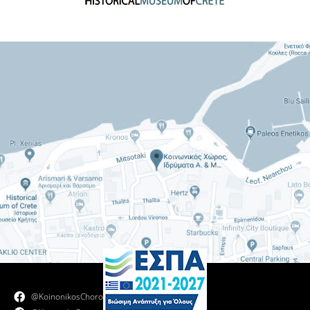
@KoinonikosChoros